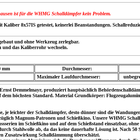
pausen ist für die WHMG Schalldämpfer kein Problem.
liber 8x57IS getestet, keinerlei Beanstandungen. Schallreduzie
ebaut und ohne Werkzeug zerlegbar.
n und das Kaliberrohr wechseln.
0 mm
Durchmesser:
Maximaler Laufdurchmesser:
unbegre
D, Ernst Demmelmayr, produziert hauptsächlich Behördenschal
uf dem höchsten Standard. Material Grundkörper: Flugzeugalumin
ie, je leichter der Schalldämpfer, desto dünner sind die Wandung
ezüglich Magnum-Patronen und Schießkino. Unsere WHMG Schalldäm
sserien im Schießkino und auf dem Schießstand einsatzbar, ohn
ch Stahlwolle ab, da das keine dauerhafte Lösung ist. Nach 50 Sc
len Zusatzwirkung Schalldämmung überschätzt.