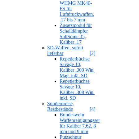
WHMG MK40-
FS für
Luftdruckwaffen.
.17 bis 7 mm
Zusatzmodul für
Schalldämpfer
SubSonic 35,
Kaliber .17
SD-Waffen, sofort
lieferbar
[2]
Repetierbüchse
Savage 10,
Kaliber .300 Win.
Mag. inkl. SD
Repetierbüchse
Savage 10,
Kaliber .308 Win.
inkl. SD
Sonderpreise,
Restbestände
[4]
Bundeswehr
Waffenreinigungsset
für Kaliber 7,62, 8
mm und 9 mm
Putzschnur