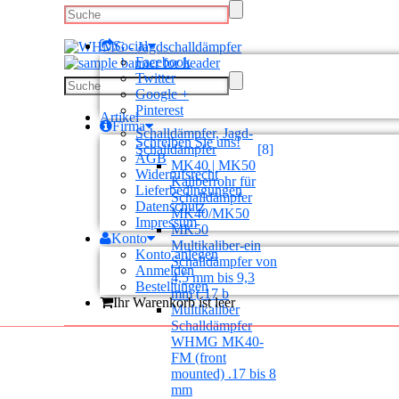
Social
Facebook
Twitter
Google +
Pinterest
Artikel
Firma
Schalldämpfer, Jagd-
Schreiben Sie uns!
Schalldämpfer
[8]
AGB
MK40 | MK50
Widerrufsrecht
Kaliberrohr für
Lieferbedingungen
Schalldämpfer
Datenschutz
MK40/MK50
Impressum
MK50
Konto
Multikaliber-ein
Konto anlegen
Schalldämpfer von
Anmelden
4,5 mm bis 9,3
Bestellungen
mm (.17 b
Ihr Warenkorb ist leer
Multikaliber
Schalldämpfer
WHMG MK40-
FM (front
mounted) .17 bis 8
mm