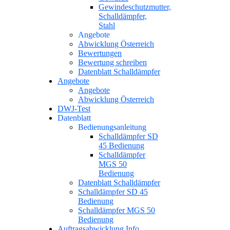
Gewindeschutzmutter,
Schalldämpfer,
Stahl
Angebote
Abwicklung Österreich
Bewertungen
Bewertung schreiben
Datenblatt Schalldämpfer
Angebote
Angebote
Abwicklung Österreich
DWJ-Test
Datenblatt
Bedienungsanleitung
Schalldämpfer SD
45 Bedienung
Schalldämpfer
MGS 50
Bedienung
Datenblatt Schalldämpfer
Schalldämpfer SD 45
Bedienung
Schalldämpfer MGS 50
Bedienung
Auftragsabwicklung Info