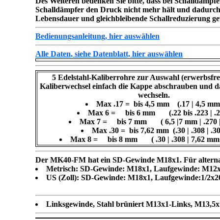
Des Weiteren bedenken Sie bitte, dass bei Schalldämp
Schalldämpfer den Druck nicht mehr hält und dadurch l
Lebensdauer und gleichbleibende Schallreduzierung gew
Bedienungsanleitung, hier auswählen
Alle Daten, siehe Datenblatt, hier auswählen
5 Edelstahl-Kaliberrohre zur Auswahl (erwerbsfre
Kaliberwechsel einfach die Kappe abschrauben und d
wechseln.
Max .17 = bis 4,5 mm (.17 | 4,5 mm
Max 6 = bis 6 mm (.22 bis .223 | .2
Max 7 = bis 7 mm ( 6,5 |7 mm | .270 |
Max .30 = bis 7,62 mm (.30 | .308 | .3
Max 8 = bis 8 mm ( .30 | .308 | 7,62 mm 
Der MK40-FM hat ein SD-Gewinde M18x1. Für alternat
Metrisch: SD-Gewinde: M18x1, Laufgewinde: M12x
US (Zoll): SD-Gewinde: M18x1, Laufgewinde:1/2x20"
Linksgewinde, Stahl brüniert M13x1-Links, M13,5