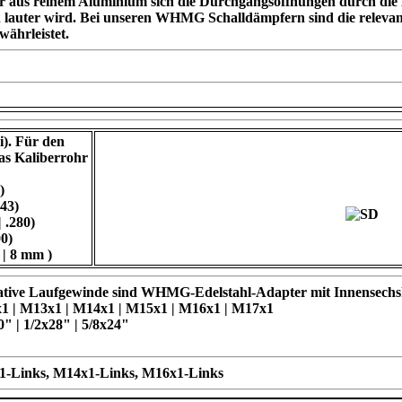
fer aus reinem Aluminium sich die Durchgangsöffnungen durch die
auter wird. Bei unseren WHMG Schalldämpfern sind die relevanten 
ährleistet.
i). Für den
as Kaliberrohr
)
43)
 .280)
00)
| 8 mm )
ive Laufgewinde sind WHMG-Edelstahl-Adapter mit Innensechskan
1 | M13x1 | M14x1 | M15x1 | M16x1 | M17x1
 | 1/2x28" | 5/8x24"
x1-Links, M14x1-Links, M16x1-Links