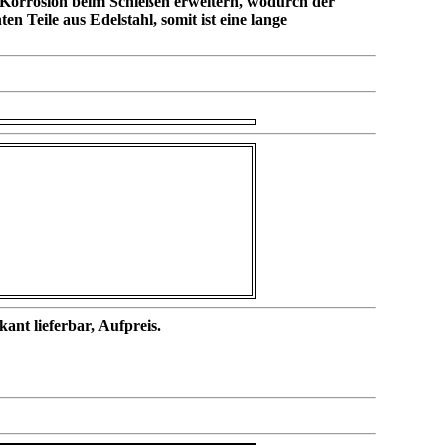
 Korrosion beim Schießen erweitern, wodurch der
Teile aus Edelstahl, somit ist eine lange
t lieferbar, Aufpreis.