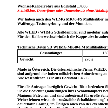
Wechsel-Kaliberrohre aus Edelstahl 1.4305.
Schießkino, Dauerfeuer oder Dauereinsatz ohne Abkühl
Wir haben auch den WHMG MK40-FS Multikaliber mit Ka
Waffentyp, Testumgebung und der Munition.
Alle WHED / WHMG Schalldämpfer sind modular aufg
Für den Kaliberwechsel einfach die Kappe abschraube
Technische Daten SD WHMG MK40-FM Multikaliber:
Gesamtlänge:
18
Gewicht:
270 g
Made in Österreich. Die österreichische Firma WHE
sind aufgrund der hohen militärischen Anforderung a
Alle wesentlichen Teile aus Edelstahl 1.4305.
Für alle Anfragen bezüglich Gewicht: Bitte bedenken S
Sie die Bedienungsanleitungen ihres Schalldämpfers b
Magnum Patronen und sind unbegrenzt für große Schus
Weiter lehnen wir auch "zusätzliche Schalldämmung" dur
dauerhafte Lösung, im Übrigen auch von der eventuel