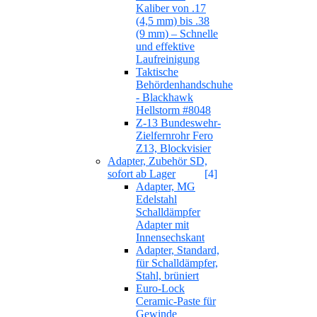
Kaliber von .17
(4,5 mm) bis .38
(9 mm) – Schnelle
und effektive
Laufreinigung
Taktische
Behördenhandschuhe
- Blackhawk
Hellstorm #8048
Z-13 Bundeswehr-
Zielfernrohr Fero
Z13, Blockvisier
Adapter, Zubehör SD,
sofort ab Lager
[4]
Adapter, MG
Edelstahl
Schalldämpfer
Adapter mit
Innensechskant
Adapter, Standard,
für Schalldämpfer,
Stahl, brüniert
Euro-Lock
Ceramic-Paste für
Gewinde