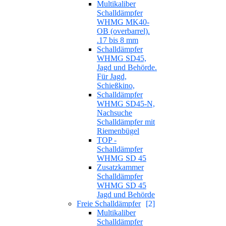
Multikaliber
Schalldämpfer
WHMG MK40-
OB (overbarrel).
.17 bis 8 mm
Schalldämpfer
WHMG SD45,
Jagd und Behörde.
Für Jagd,
Schießkino,
Schalldämpfer
WHMG SD45-N,
Nachsuche
Schalldämpfer mit
Riemenbügel
TOP -
Schalldämpfer
WHMG SD 45
Zusatzkammer
Schalldämpfer
WHMG SD 45
Jagd und Behörde
Freie Schalldämpfer
[2]
Multikaliber
Schalldämpfer